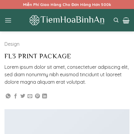
Bỏ
Miễn Phí Giao Hàng Cho Đơn Hàng Hơn 500k
qua
nội
dung
Design
FL3 PRINT PACKAGE
Lorem ipsum dolor sit amet, consectetuer adipiscing elit,
sed diam nonummy nibh euismod tincidunt ut laoreet
dolore magna aliquam erat volutpat.