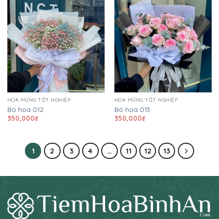
HOA MỪNG TỐT NGHIỆP
HOA MỪNG TỐT NGHIỆP
Bó hoa 012
Bó hoa 013
350,000
₫
350,000
₫
1
2
3
4
…
11
12
13