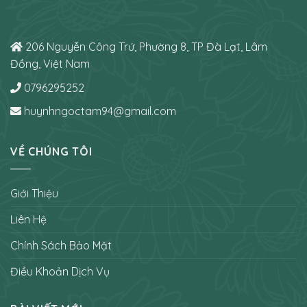
206 Nguyễn Công Trứ, Phường 8, TP Đà Lạt, Lâm
Đồng, Việt Nam
0796295252
huynhngoctam94@gmail.com
VỀ CHÚNG TÔI
Giới Thiệu
Liên Hệ
Chính Sách Bảo Mật
Điều Khoản Dịch Vụ