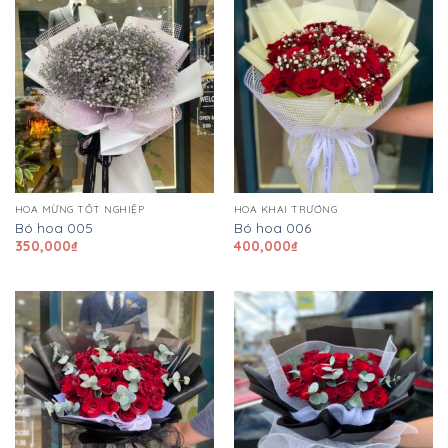
HOA MỪNG TỐT NGHIỆP
HOA KHAI TRƯƠNG
Bó hoa 005
Bó hoa 006
350,000
₫
400,000
₫