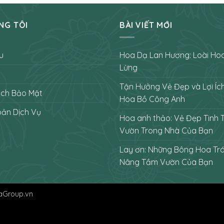
NG TÔI
BÀI VIẾT MỚI
u
Hoa Dạ Lan Hương: Loài Ho
Lừng
Tận Hưởng Vẻ Đẹp và Lợi Íc
ách Bảo Mật
Hoa Bồ Công Anh
oản Dịch Vụ
Hoa anh thảo: Vẻ Đẹp Tinh 
Vườn Trong Nhà Của Bạn
Lay ơn: Những Bông Hoa Tr
Nâng Tầm Vườn Của Bạn
aGroup.vn