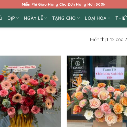
Miễn Phí Giao Hàng Cho Đơn Hàng Hơn 500k
Ủ
DỊP
NGÀY LỄ
TẶNG CHO
LOẠI HOA
THIẾ
Hiển thị 1–12 của 