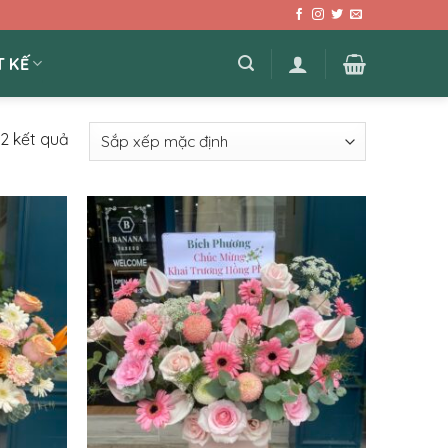
T KẾ
72 kết quả