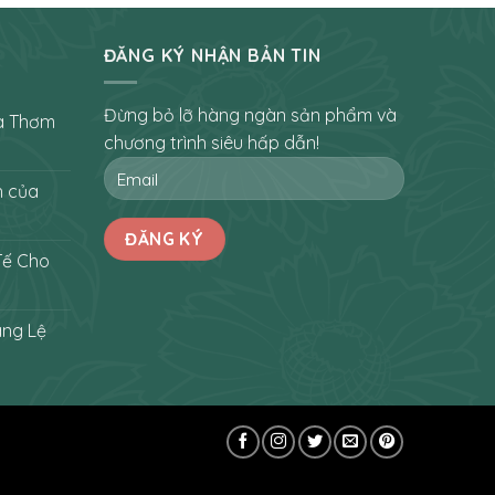
ĐĂNG KÝ NHẬN BẢN TIN
Đừng bỏ lỡ hàng ngàn sản phẩm và
a Thơm
chương trình siêu hấp dẫn!
h của
Tế Cho
áng Lệ