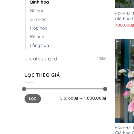
Bình hoa
Bó hoa
HOA KHAI
Giỏ hoa 
Giỏ Hoa
700,000
Hộp hoa
Kệ hoa
Lẵng hoa
Uncategorized
(162)
LỌC THEO GIÁ
Giá
Giá
Giá:
600₫
—
1,000,000₫
LỌC
tối
tối
thiểu
đa
HOA KHAI
Giỏ hoa 