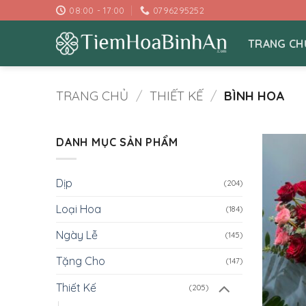
Bỏ
08:00 - 17:00
0796295252
qua
nội
TRANG CH
dung
TRANG CHỦ
/
THIẾT KẾ
/
BÌNH HOA
DANH MỤC SẢN PHẨM
Dịp
(204)
Loại Hoa
(184)
Ngày Lễ
(145)
Tặng Cho
(147)
Thiết Kế
(205)