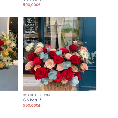
500,000
₫
HOA KHAI TRƯƠNG
Giỏ hoa 13
500,000
₫