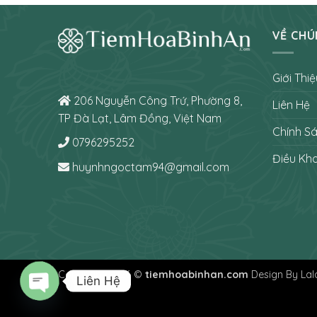
VỀ CHÚ
Giới Thiệ
206 Nguyễn Công Trứ, Phường 8,
Liên Hệ
TP Đà Lạt, Lâm Đồng, Việt Nam
Chính S
0796295252
Điều Kh
huynhngoctam94@gmail.com
Copyright 2026 ©
tiemhoabinhan.com
Design By Lal
Liên Hệ
O
P
E
N
C
H
A
T