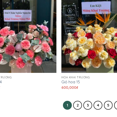
 TRƯƠNG
HOA KHAI TRƯƠNG
14
Giỏ hoa 15
₫
600,000
₫
1
2
3
4
5