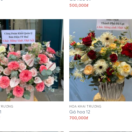
₫
500,000
₫
 TRƯƠNG
HOA KHAI TRƯƠNG
1
Giỏ hoa 12
₫
700,000
₫