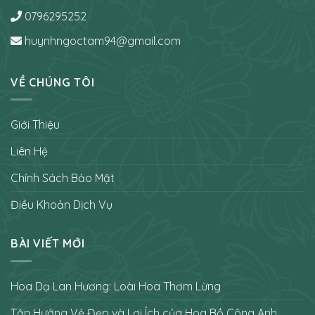
0796295252
huynhngoctam94@gmail.com
VỀ CHÚNG TÔI
Giới Thiệu
Liên Hệ
Chính Sách Bảo Mật
Điều Khoản Dịch Vụ
BÀI VIẾT MỚI
Hoa Dạ Lan Hương: Loài Hoa Thơm Lừng
Tận Hưởng Vẻ Đẹp và Lợi Ích của Hoa Bồ Công Anh