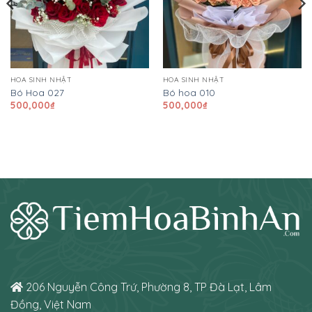
HOA SINH NHẬT
HOA SINH NHẬT
Bó Hoa 027
Bó hoa 010
500,000
₫
500,000
₫
206 Nguyễn Công Trứ, Phường 8, TP Đà Lạt, Lâm
Đồng, Việt Nam