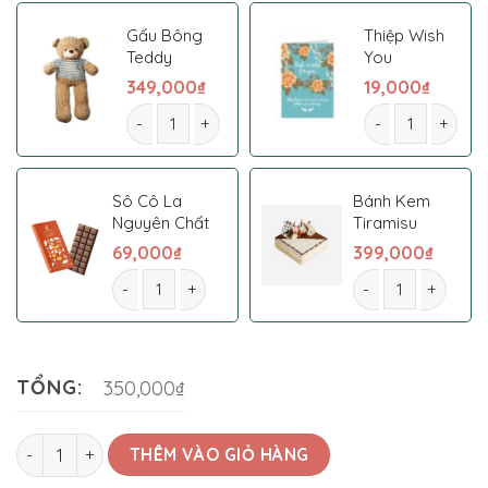
Gấu Bông
Thiệp Wish
Teddy
You
349,000
₫
19,000
₫
Bó hoa 024 số lượng
Bó hoa 024 số l
Sô Cô La
Bánh Kem
Nguyên Chất
Tiramisu
69,000
₫
399,000
₫
Bó hoa 024 số lượng
Bó hoa 024 số lượ
TỔNG:
350,000₫
Bó hoa 024 số lượng
THÊM VÀO GIỎ HÀNG