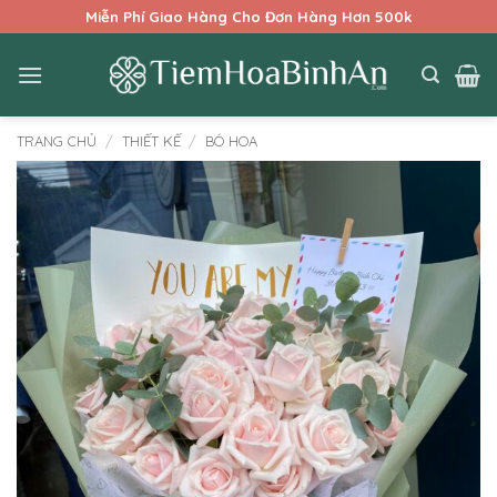
Bỏ
Miễn Phí Giao Hàng Cho Đơn Hàng Hơn 500k
qua
nội
dung
TRANG CHỦ
/
THIẾT KẾ
/
BÓ HOA