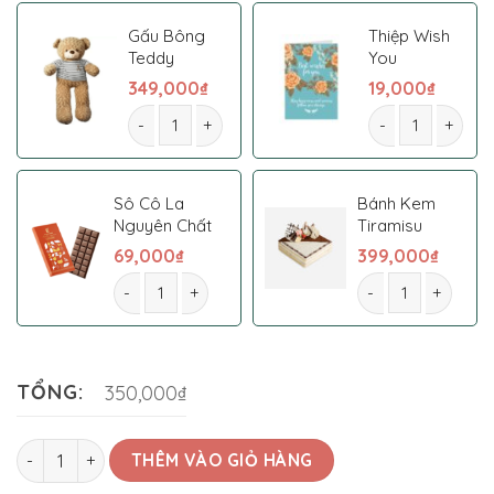
Gấu Bông
Thiệp Wish
Teddy
You
349,000
₫
19,000
₫
Bó hoa 034 số lượng
Bó hoa 034 số l
Sô Cô La
Bánh Kem
Nguyên Chất
Tiramisu
69,000
₫
399,000
₫
Bó hoa 034 số lượng
Bó hoa 034 số lượ
TỔNG:
350,000₫
Bó hoa 034 số lượng
THÊM VÀO GIỎ HÀNG