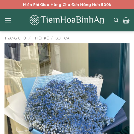
Bỏ
Miễn Phí Giao Hàng Cho Đơn Hàng Hơn 500k
qua
nội
dung
TRANG CHỦ
/
THIẾT KẾ
/
BÓ HOA