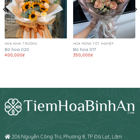
HOA KHAI TRƯƠNG
HOA MỪNG TỐT NGHIỆP
Bó hoa 020
Bó hoa 017
400,000
₫
350,000
₫
206 Nguyễn Công Trứ, Phường 8, TP Đà Lạt, Lâm