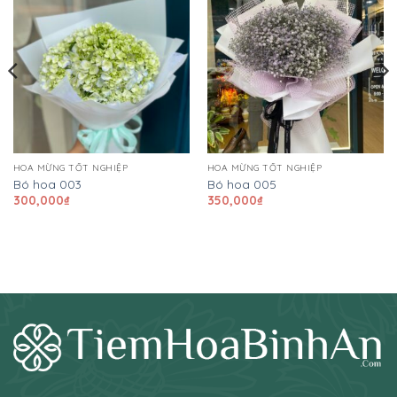
HOA MỪNG TỐT NGHIỆP
HOA MỪNG TỐT NGHIỆP
Bó hoa 003
Bó hoa 005
300,000
₫
350,000
₫