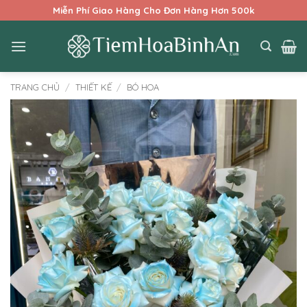
Bỏ
Miễn Phí Giao Hàng Cho Đơn Hàng Hơn 500k
qua
nội
dung
TRANG CHỦ
/
THIẾT KẾ
/
BÓ HOA