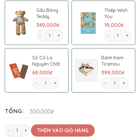
Gấu Bông
Thiệp Wish
Teddy
You
349,000
₫
19,000
₫
Bó hoa 029 số lượng
Bó hoa 029 số l
Sô Cô La
Bánh Kem
Nguyên Chất
Tiramisu
69,000
₫
399,000
₫
Bó hoa 029 số lượng
Bó hoa 029 số lượ
TỔNG:
500,000₫
Bó hoa 029 số lượng
THÊM VÀO GIỎ HÀNG