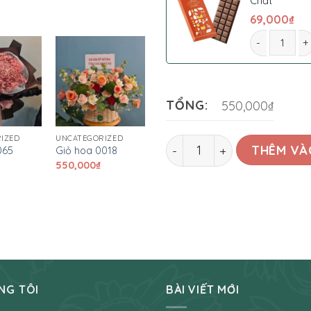
Chất
69,000
₫
Giỏ hoa 0033
TỔNG:
550,000₫
IZED
UNCATEGORIZED
Giỏ hoa 0033 số lượng
THÊM VÀ
065
Giỏ hoa 0018
550,000
₫
NG TÔI
BÀI VIẾT MỚI