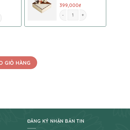
399,000
₫
Giỏ hoa 0033 số lượng
 số lượng
O GIỎ HÀNG
ĐĂNG KÝ NHẬN BẢN TIN