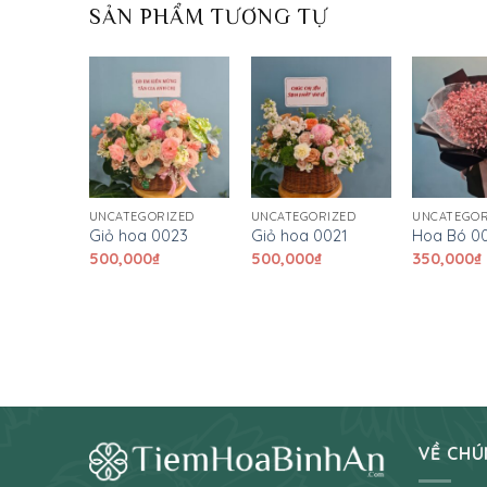
SẢN PHẨM TƯƠNG TỰ
RIZED
UNCATEGORIZED
UNCATEGORIZED
UNCATEGOR
0020
Giỏ hoa 0023
Giỏ hoa 0021
Hoa Bó 0
500,000
₫
500,000
₫
350,000
₫
VỀ CHÚ