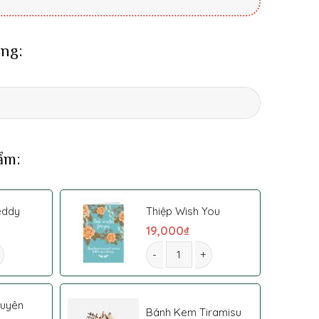
ng:
ẩm:
eddy
Thiệp Wish You
19,000
₫
 số lượng
Giỏ hoa 0033 số lượng
guyên
Bánh Kem Tiramisu