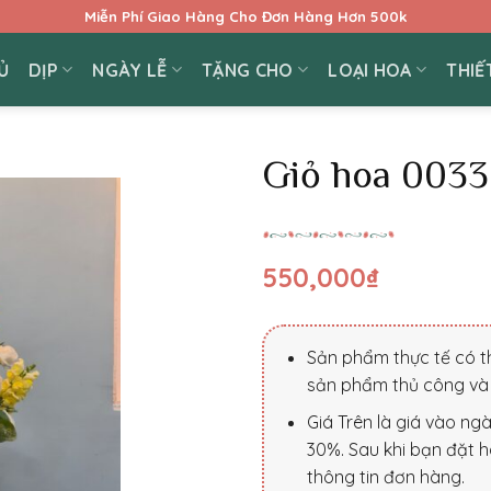
Miễn Phí Giao Hàng Cho Đơn Hàng Hơn 500k
Ủ
DỊP
NGÀY LỄ
TẶNG CHO
LOẠI HOA
THIẾ
Giỏ hoa 0033
550,000
₫
Sản phẩm thực tế có th
sản phẩm thủ công và 
Giá Trên là giá vào ng
30%. Sau khi bạn đặt h
thông tin đơn hàng.