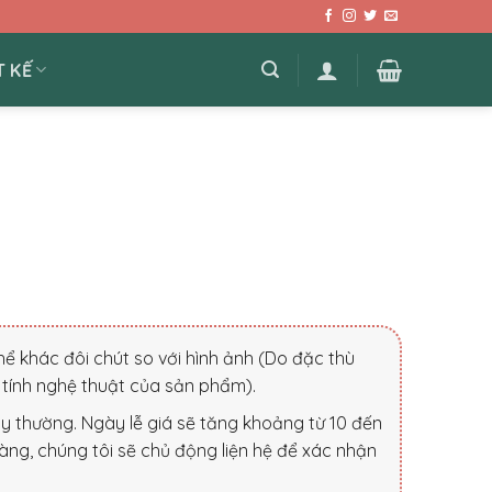
T KẾ
ể khác đôi chút so với hình ảnh (Do đặc thù
tính nghệ thuật của sản phẩm).
ày thường. Ngày lễ giá sẽ tăng khoảng từ 10 đến
àng, chúng tôi sẽ chủ động liện hệ để xác nhận