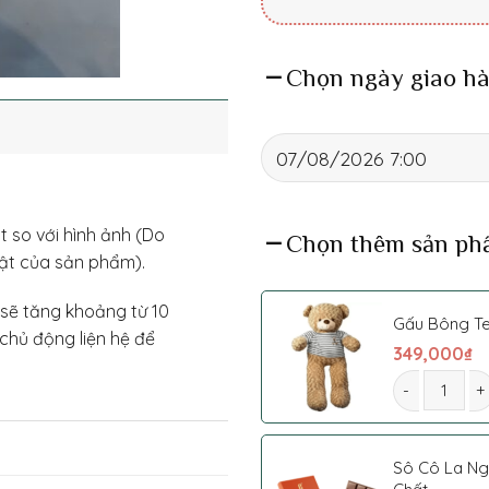
Chọn ngày giao hà
t so với hình ảnh (Do
Chọn thêm sản ph
ật của sản phẩm).
 sẽ tăng khoảng từ 10
Gấu Bông T
chủ động liện hệ để
349,000
₫
Giỏ hoa 0033
Sô Cô La N