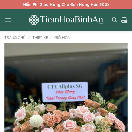
Bỏ
Miễn Phí Giao Hàng Cho Đơn Hàng Hơn 500k
qua
nội
dung
TRANG CHỦ
/
THIẾT KẾ
/
GIỎ HOA