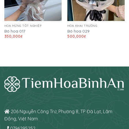
HOA MỪNG TỐT NGHIỆP
HOA KHAI TRƯƠNG
Bó hoa 017
Bó hoa 029
350,000
₫
500,000
₫
206 Nguyễn Công Trứ, Phường 8, TP Đà Lạt, Lâm
Đồng, Việt Nam
0796295252