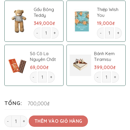
Gấu Bông
Thiệp Wish
Teddy
You
349,000
₫
19,000
₫
Giỏ hoa 18 số lượng
Giỏ hoa 18 số lư
Sô Cô La
Bánh Kem
Nguyên Chất
Tiramisu
69,000
₫
399,000
₫
Giỏ hoa 18 số lượng
Giỏ hoa 18 số lượn
TỔNG:
700,000₫
Giỏ hoa 18 số lượng
THÊM VÀO GIỎ HÀNG