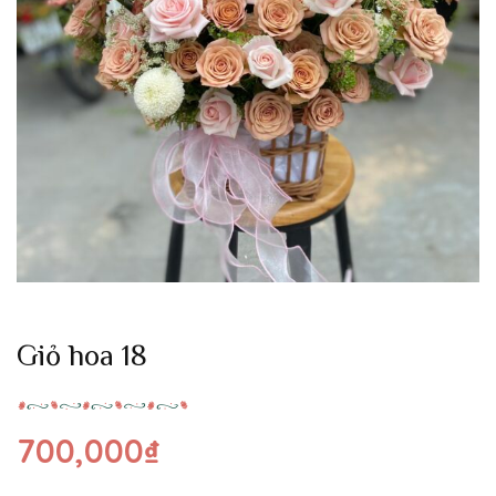
Giỏ hoa 18
700,000
₫