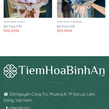
HOA SINH NHẬT
HOA KHAI TRƯƠNG
Bó hoa 010
Bó hoa 019
500,000
₫
350,000
₫
206 Nguyễn Công Trứ, Phường 8, TP Đà Lạt, Lâm
Đồng, Việt Nam
0796295252