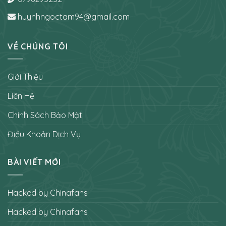
huynhngoctam94@gmail.com
VỀ CHÚNG TÔI
Giới Thiệu
Liên Hệ
Chính Sách Bảo Mật
Điều Khoản Dịch Vụ
BÀI VIẾT MỚI
Hacked by Chinafans
Hacked by Chinafans