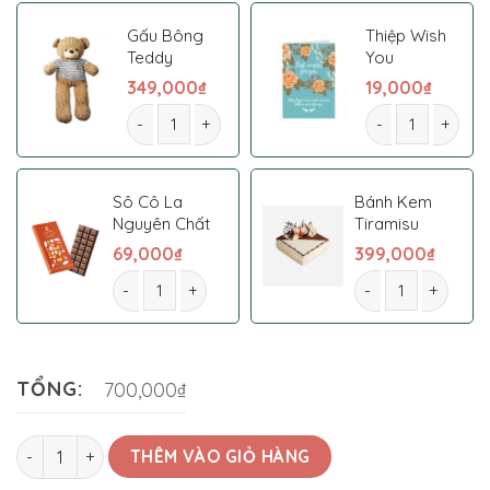
Gấu Bông
Thiệp Wish
Teddy
You
349,000
₫
19,000
₫
Giỏ hoa 35 số lượng
Giỏ hoa 35 số lư
Sô Cô La
Bánh Kem
Nguyên Chất
Tiramisu
69,000
₫
399,000
₫
Giỏ hoa 35 số lượng
Giỏ hoa 35 số lượn
TỔNG:
700,000₫
Giỏ hoa 35 số lượng
THÊM VÀO GIỎ HÀNG