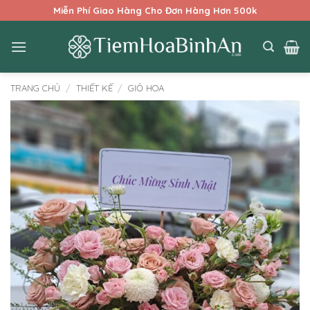
Bỏ
Miễn Phí Giao Hàng Cho Đơn Hàng Hơn 500k
qua
nội
dung
TRANG CHỦ
/
THIẾT KẾ
/
GIỎ HOA