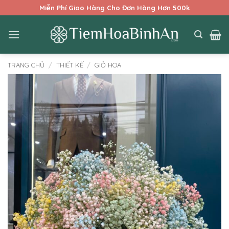
Bỏ
Miễn Phí Giao Hàng Cho Đơn Hàng Hơn 500k
qua
nội
dung
TRANG CHỦ
/
THIẾT KẾ
/
GIỎ HOA