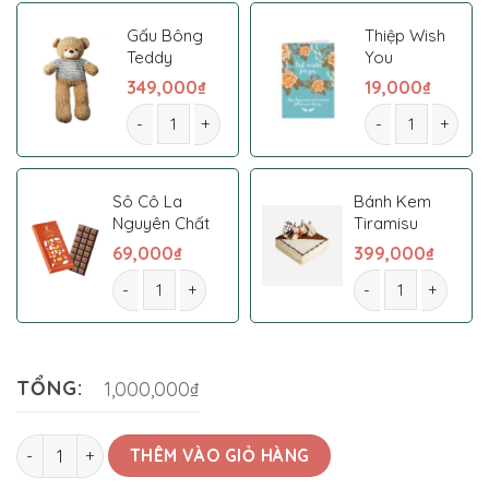
Gấu Bông
Thiệp Wish
Teddy
You
349,000
₫
19,000
₫
Giỏ hoa 62 số lượng
Giỏ hoa 62 số lư
Sô Cô La
Bánh Kem
Nguyên Chất
Tiramisu
69,000
₫
399,000
₫
Giỏ hoa 62 số lượng
Giỏ hoa 62 số lượn
TỔNG:
1,000,000₫
Giỏ hoa 62 số lượng
THÊM VÀO GIỎ HÀNG