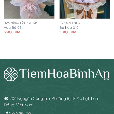
HOA MỪNG TỐT NGHIỆP
HOA SINH NHẬT
Hoa Bó 031
Bó hoa 010
350,000
₫
500,000
₫
206 Nguyễn Công Trứ, Phường 8, TP Đà Lạt, Lâm
Đồng, Việt Nam
0796295252