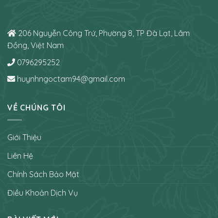
206 Nguyễn Công Trứ, Phường 8, TP Đà Lạt, Lâm
Đồng, Việt Nam
0796295252
huynhngoctam94@gmail.com
VỀ CHÚNG TÔI
Giới Thiệu
Liên Hệ
Chính Sách Bảo Mật
Điều Khoản Dịch Vụ