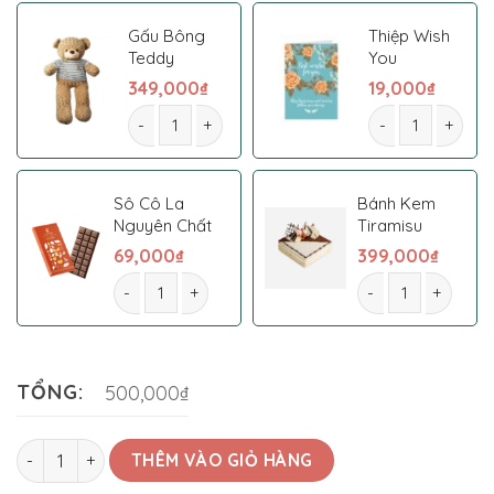
Gấu Bông
Thiệp Wish
Teddy
You
349,000
₫
19,000
₫
Hoa Bó 0003 số lượng
Hoa Bó 0003 số 
Sô Cô La
Bánh Kem
Nguyên Chất
Tiramisu
69,000
₫
399,000
₫
Hoa Bó 0003 số lượng
Hoa Bó 0003 số l
TỔNG:
500,000₫
Hoa Bó 0003 số lượng
THÊM VÀO GIỎ HÀNG