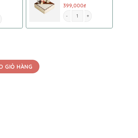
399,000
₫
Hoa Bó 0012 số lượng
số lượng
O GIỎ HÀNG