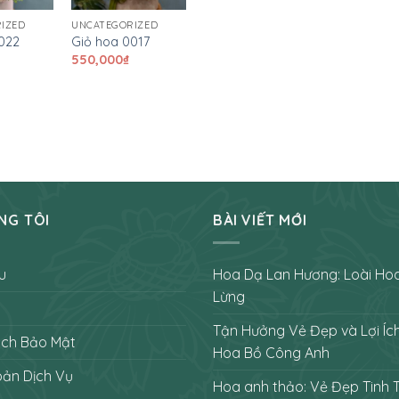
IZED
UNCATEGORIZED
022
Giỏ hoa 0017
550,000
₫
NG TÔI
BÀI VIẾT MỚI
u
Hoa Dạ Lan Hương: Loài Ho
Lừng
Tận Hưởng Vẻ Đẹp và Lợi Íc
ách Bảo Mật
Hoa Bồ Công Anh
oản Dịch Vụ
Hoa anh thảo: Vẻ Đẹp Tinh 