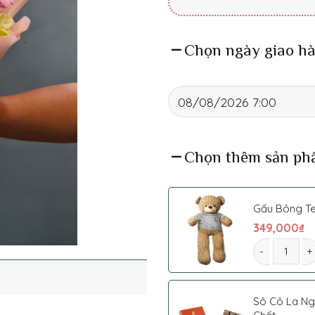
Chọn ngày giao hà
Chọn thêm sản ph
Gấu Bông T
349,000
₫
Hoa Bó 0012 
Sô Cô La N