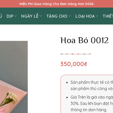
Miễn Phí Giao Hàng Cho Đơn Hàng Hơn 500k
Ủ
DỊP
NGÀY LỄ
TẶNG CHO
LOẠI HOA
THIẾ
Hoa Bó 0012
350,000
₫
Sản phẩm thực tế có th
sản phẩm thủ công và 
Giá Trên là giá vào ng
30%. Sau khi bạn đặt h
thông tin đơn hàng.