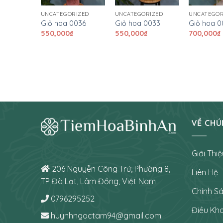
RIZED
UNCATEGORIZED
UNCATEGORIZED
UNCATEGOR
0029
Giỏ hoa 0036
Giỏ hoa 0033
Giỏ hoa 0
550,000
₫
550,000
₫
700,000
₫
VỀ CHÚ
Giới Thiệ
206 Nguyễn Công Trứ, Phường 8,
Liên Hệ
TP Đà Lạt, Lâm Đồng, Việt Nam
Chính S
0796295252
Điều Kh
huynhngoctam94@gmail.com