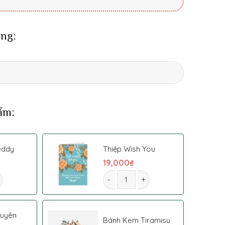
ng:
ẩm:
eddy
Thiệp Wish You
19,000
₫
số lượng
Hoa Bó 0012 số lượng
guyên
Bánh Kem Tiramisu