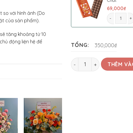
Chất
69,000
₫
t so với hình ảnh (Do
ật của sản phẩm).
Hoa Bó 0012 
 sẽ tăng khoảng từ 10
chủ động liện hệ để
TỔNG:
350,000₫
Hoa Bó 0012 số lượng
THÊM VÀ