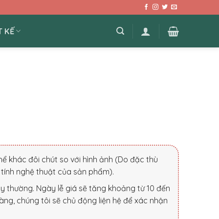
T KẾ
ể khác đôi chút so với hình ảnh (Do đặc thù
tính nghệ thuật của sản phẩm).
ày thường. Ngày lễ giá sẽ tăng khoảng từ 10 đến
àng, chúng tôi sẽ chủ động liện hệ để xác nhận