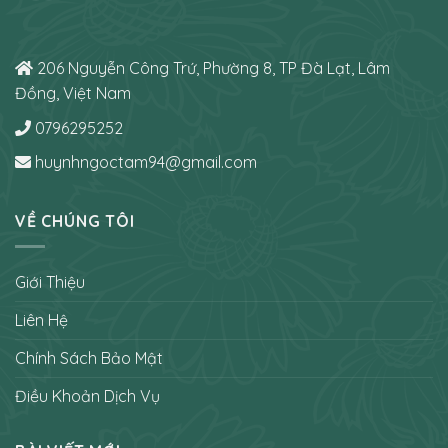
206 Nguyễn Công Trứ, Phường 8, TP Đà Lạt, Lâm
Đồng, Việt Nam
0796295252
huynhngoctam94@gmail.com
VỀ CHÚNG TÔI
Giới Thiệu
Liên Hệ
Chính Sách Bảo Mật
Điều Khoản Dịch Vụ