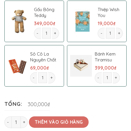
Gấu Bông
Thiệp Wish
Teddy
You
349,000
₫
19,000
₫
Hoa Bó 0055 số lượng
Hoa Bó 0055 số 
Sô Cô La
Bánh Kem
Nguyên Chất
Tiramisu
69,000
₫
399,000
₫
Hoa Bó 0055 số lượng
Hoa Bó 0055 số l
TỔNG:
300,000₫
Hoa Bó 0055 số lượng
THÊM VÀO GIỎ HÀNG