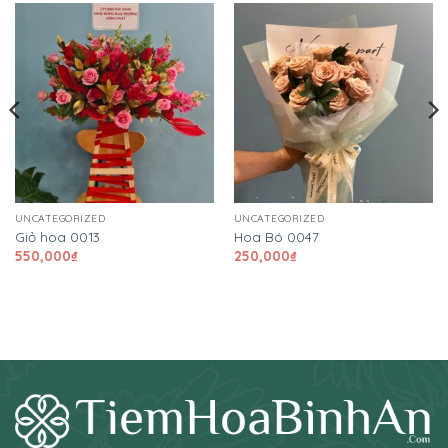
UNCATEGORIZED
UNCATEGORIZED
Giỏ hoa 0013
Hoa Bó 0047
550,000
₫
250,000
₫