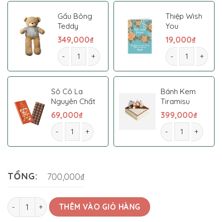
Gấu Bông
Thiệp Wish
Teddy
You
349,000
₫
19,000
₫
Hoa Cưới 0010 số lượng
Hoa Cưới 0010 s
Sô Cô La
Bánh Kem
Nguyên Chất
Tiramisu
69,000
₫
399,000
₫
Hoa Cưới 0010 số lượng
Hoa Cưới 0010 số 
TỔNG:
700,000₫
Hoa Cưới 0010 số lượng
THÊM VÀO GIỎ HÀNG