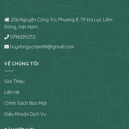
206 Nguyễn Công Trứ, Phường 8, TP Đà Lạt, Lâm
Đồng, Việt Nam
0796295252
huynhngoctam94@gmail.com
VỀ CHÚNG TÔI
Giới Thiệu
Liên Hệ
Chính Sách Bảo Mật
Điều Khoản Dịch Vụ