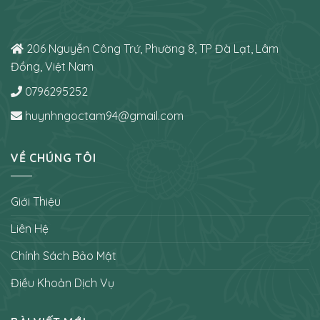
206 Nguyễn Công Trứ, Phường 8, TP Đà Lạt, Lâm
Đồng, Việt Nam
0796295252
huynhngoctam94@gmail.com
VỀ CHÚNG TÔI
Giới Thiệu
Liên Hệ
Chính Sách Bảo Mật
Điều Khoản Dịch Vụ