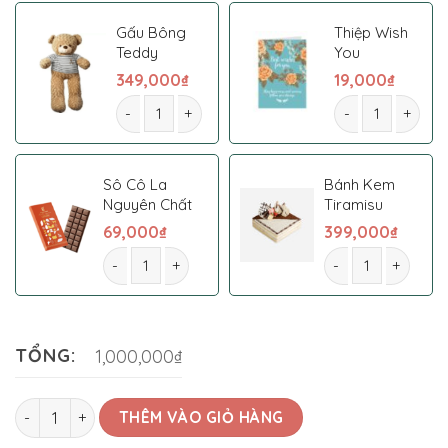
Gấu Bông
Thiệp Wish
Teddy
You
349,000
₫
19,000
₫
Kệ Hoa Chia Buồn 0007 số lượng
Kệ Hoa Chia Buồ
Sô Cô La
Bánh Kem
Nguyên Chất
Tiramisu
69,000
₫
399,000
₫
Kệ Hoa Chia Buồn 0007 số lượng
Kệ Hoa Chia Buồn 
TỔNG:
1,000,000₫
Kệ Hoa Chia Buồn 0007 số lượng
THÊM VÀO GIỎ HÀNG