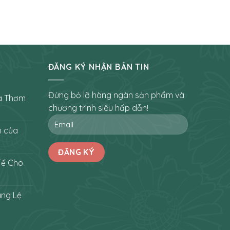
ĐĂNG KÝ NHẬN BẢN TIN
Đừng bỏ lỡ hàng ngàn sản phẩm và
a Thơm
chương trình siêu hấp dẫn!
h của
Tế Cho
áng Lệ