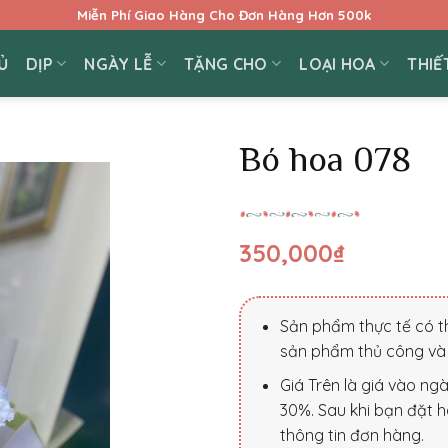
Miễn Phí Giao Hàng Cho Đơn Hàng Hơn 500k
Ủ
DỊP
NGÀY LỄ
TẶNG CHO
LOẠI HOA
THIẾ
Bó hoa 078
350,000
₫
Sản phẩm thực tế có th
sản phẩm thủ công và 
Giá Trên là giá vào ng
30%. Sau khi bạn đặt h
thông tin đơn hàng.