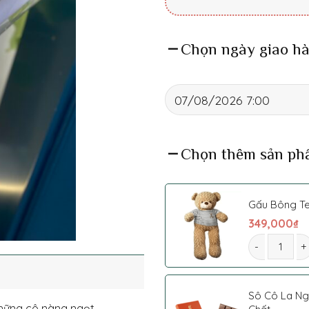
Chọn ngày giao hà
Chọn thêm sản ph
Gấu Bông T
349,000
₫
Bó hoa 078 s
Sô Cô La N
những cô nàng ngọt