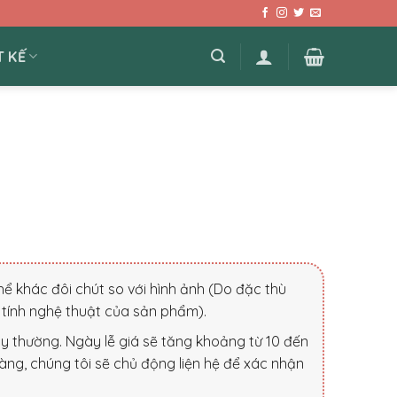
T KẾ
ể khác đôi chút so với hình ảnh (Do đặc thù
tính nghệ thuật của sản phẩm).
ày thường. Ngày lễ giá sẽ tăng khoảng từ 10 đến
àng, chúng tôi sẽ chủ động liện hệ để xác nhận