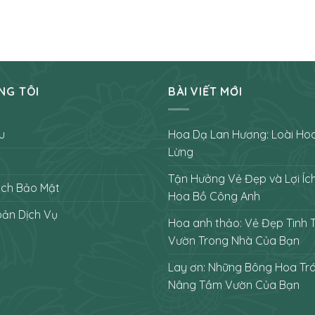
NG TÔI
BÀI VIẾT MỚI
u
Hoa Dạ Lan Hương: Loài Ho
Lừng
Tận Hưởng Vẻ Đẹp và Lợi Íc
ách Bảo Mật
Hoa Bồ Công Anh
oản Dịch Vụ
Hoa anh thảo: Vẻ Đẹp Tinh 
Vườn Trong Nhà Của Bạn
Lay ơn: Những Bông Hoa Tr
Nâng Tầm Vườn Của Bạn