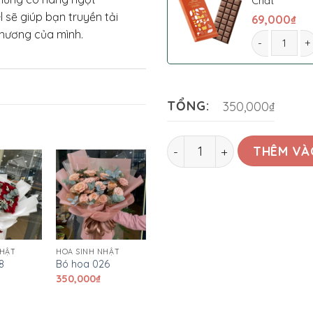
Chất
 sẽ giúp bạn truyền tải
69,000
₫
hương của mình.
Bó hoa 078 s
TỔNG:
350,000₫
Bó hoa 078 số lượng
THÊM VÀ
NHẬT
HOA SINH NHẬT
8
Bó hoa 026
350,000
₫