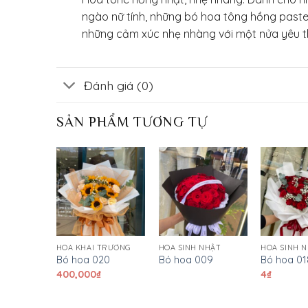
ngào nữ tính, những bó hoa tông hồng pastel
những cảm xúc nhẹ nhàng với một nửa yêu t
Đánh giá (0)
SẢN PHẨM TƯƠNG TỰ
HOA MỪNG TỐT NGHIỆP
HOA KHAI TRƯƠNG
HOA SINH NHẬT
HOA SINH 
08
Bó hoa 020
Bó hoa 009
Bó hoa 01
400,000
₫
4
₫