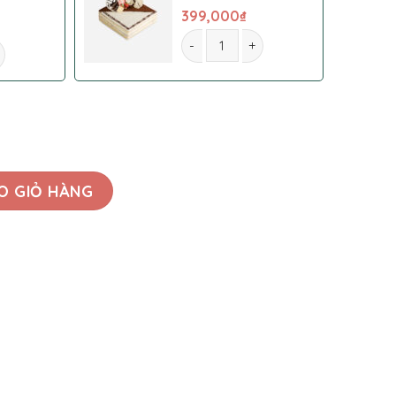
399,000
₫
Bó hoa 078 số lượng
ố lượng
O GIỎ HÀNG