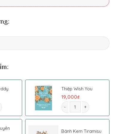
ng:
ẩm:
eddy
Thiệp Wish You
19,000
₫
ố lượng
Bó hoa 078 số lượng
guyên
Bánh Kem Tiramisu