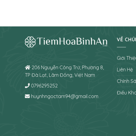
VỀ CHÚ
Giới Thiệ
206 Nguyễn Công Trứ, Phường 8,
Liên Hệ
TP Đà Lạt, Lâm Đồng, Việt Nam
Chính S
0796295252
Điều Kh
huynhngoctam94@gmail.com