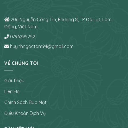
206 Nguyễn Công Trứ, Phường 8, TP Đà Lạt, Lâm
Đồng, Việt Nam
0796295252
huynhngoctam94@gmail.com
VỀ CHÚNG TÔI
Giới Thiệu
Liên Hệ
Chính Sách Bảo Mật
Điều Khoản Dịch Vụ