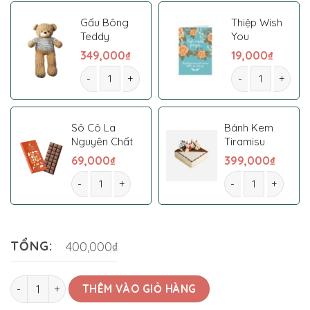
Gấu Bông
Thiệp Wish
Teddy
You
349,000
₫
19,000
₫
Hoa Cưới 0014 số lượng
Hoa Cưới 0014 số
Sô Cô La
Bánh Kem
Nguyên Chất
Tiramisu
69,000
₫
399,000
₫
Hoa Cưới 0014 số lượng
Hoa Cưới 0014 số 
TỔNG:
400,000₫
Hoa Cưới 0014 số lượng
THÊM VÀO GIỎ HÀNG