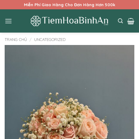
Bỏ
Miễn Phí Giao Hàng Cho Đơn Hàng Hơn 500k
qua
nội
dung
TRANG CHỦ
/
UNCATEGORIZED