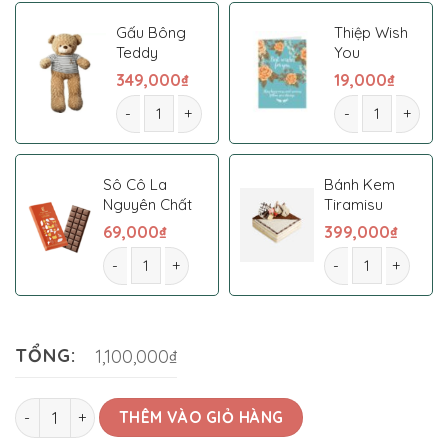
Gấu Bông
Thiệp Wish
Teddy
You
349,000
₫
19,000
₫
Kệ Hoa Chia Buồn 0015 số lượng
Kệ Hoa Chia Buồ
Sô Cô La
Bánh Kem
Nguyên Chất
Tiramisu
69,000
₫
399,000
₫
Kệ Hoa Chia Buồn 0015 số lượng
Kệ Hoa Chia Buồn 
TỔNG:
1,100,000₫
Kệ Hoa Chia Buồn 0015 số lượng
THÊM VÀO GIỎ HÀNG