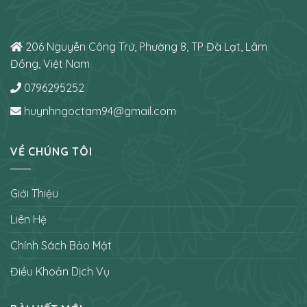
206 Nguyễn Công Trứ, Phường 8, TP Đà Lạt, Lâm
Đồng, Việt Nam
0796295252
huynhngoctam94@gmail.com
VỀ CHÚNG TÔI
Giới Thiệu
Liên Hệ
Chính Sách Bảo Mật
Điều Khoản Dịch Vụ