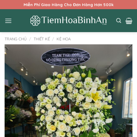
Bỏ
Miễn Phí Giao Hàng Cho Đơn Hàng Hơn 500k
qua
nội
dung
TRANG CHỦ
/
THIẾT KẾ
/
KỆ HOA