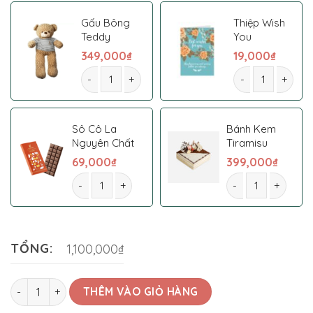
Gấu Bông
Thiệp Wish
Teddy
You
349,000
₫
19,000
₫
Lãng hoa 29 số lượng
Lãng hoa 29 số 
Sô Cô La
Bánh Kem
Nguyên Chất
Tiramisu
69,000
₫
399,000
₫
Lãng hoa 29 số lượng
Lãng hoa 29 số lư
TỔNG:
1,100,000₫
Lãng hoa 29 số lượng
THÊM VÀO GIỎ HÀNG