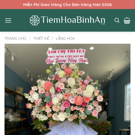
Bỏ
Miễn Phí Giao Hàng Cho Đơn Hàng Hơn 500k
qua
nội
dung
TRANG CHỦ
/
THIẾT KẾ
/
LẴNG HOA