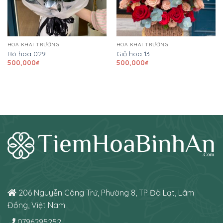
HOA KHAI TRƯƠNG
HOA KHAI TRƯƠNG
Bó hoa 029
Giỏ hoa 13
500,000
₫
500,000
₫
206 Nguyễn Công Trứ, Phường 8, TP Đà Lạt, Lâm
Đồng, Việt Nam
0796295252