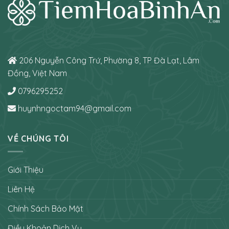
206 Nguyễn Công Trứ, Phường 8, TP Đà Lạt, Lâm
Đồng, Việt Nam
0796295252
huynhngoctam94@gmail.com
VỀ CHÚNG TÔI
Giới Thiệu
Liên Hệ
Chính Sách Bảo Mật
Điều Khoản Dịch Vụ