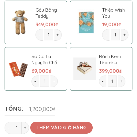
Gấu Bông
Thiệp Wish
Teddy
You
349,000
₫
19,000
₫
Kệ Hoa Chia Buồn 0001 số lượng
Kệ Hoa Chia Buồ
Sô Cô La
Bánh Kem
Nguyên Chất
Tiramisu
69,000
₫
399,000
₫
Kệ Hoa Chia Buồn 0001 số lượng
Kệ Hoa Chia Buồn 
TỔNG:
1,200,000₫
Kệ Hoa Chia Buồn 0001 số lượng
THÊM VÀO GIỎ HÀNG