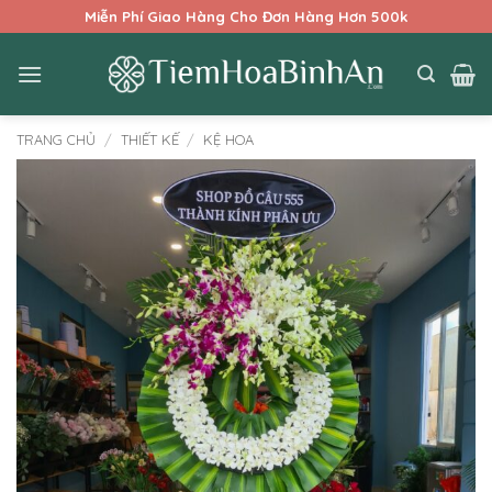
Bỏ
Miễn Phí Giao Hàng Cho Đơn Hàng Hơn 500k
qua
nội
dung
TRANG CHỦ
/
THIẾT KẾ
/
KỆ HOA