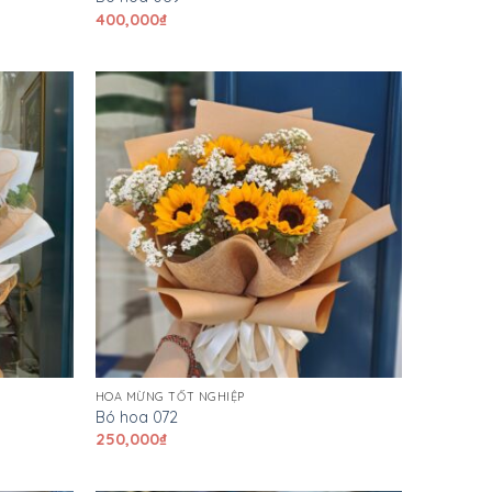
400,000
₫
HOA MỪNG TỐT NGHIỆP
Bó hoa 072
250,000
₫