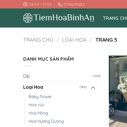
Bỏ
08:00 - 17:00
0796295252
qua
nội
TRANG CH
dung
TRANG CHỦ
/
LOẠI HOA
/
TRANG 5
DANH MỤC SẢN PHẨM
Dịp
(204)
Loại Hoa
(184)
Baby flower
Hoa cúc
Hoa Hồng
Hoa Hướng Dương