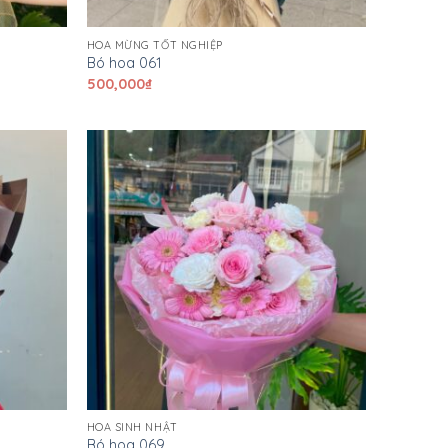
HOA MỪNG TỐT NGHIỆP
Bó hoa 061
500,000
₫
HOA SINH NHẬT
Bó hoa 069