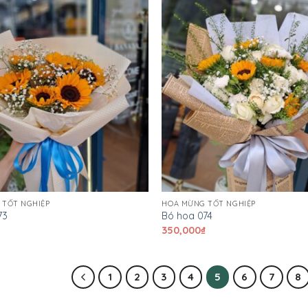
 TỐT NGHIỆP
HOA MỪNG TỐT NGHIỆP
73
Bó hoa 074
₫
350,000
₫
1
2
3
4
5
6
7
8