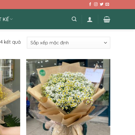
T KẾ
84 kết quả