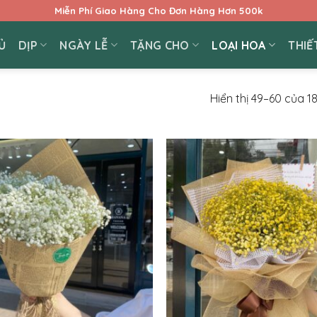
Miễn Phí Giao Hàng Cho Đơn Hàng Hơn 500k
Ủ
DỊP
NGÀY LỄ
TẶNG CHO
LOẠI HOA
THIẾ
Hiển thị 49–60 của 1