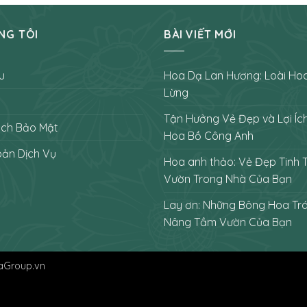
NG TÔI
BÀI VIẾT MỚI
u
Hoa Dạ Lan Hương: Loài Ho
Lừng
Tận Hưởng Vẻ Đẹp và Lợi Íc
ách Bảo Mật
Hoa Bồ Công Anh
oản Dịch Vụ
Hoa anh thảo: Vẻ Đẹp Tinh 
Vườn Trong Nhà Của Bạn
Lay ơn: Những Bông Hoa Tr
Nâng Tầm Vườn Của Bạn
aGroup.vn