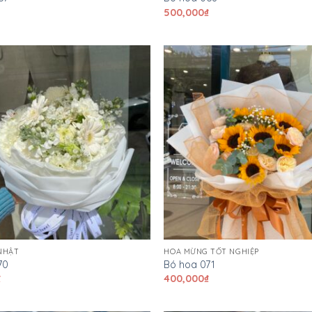
₫
500,000
₫
NHẬT
HOA MỪNG TỐT NGHIỆP
70
Bó hoa 071
₫
400,000
₫