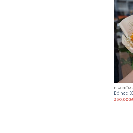
HOA MỪNG
Bó hoa 0
350,000