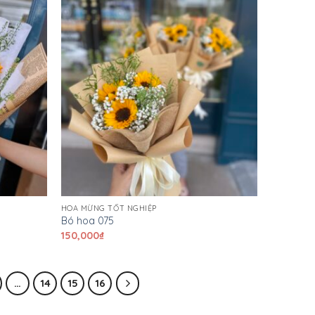
HOA MỪNG TỐT NGHIỆP
Bó hoa 075
150,000
₫
…
14
15
16