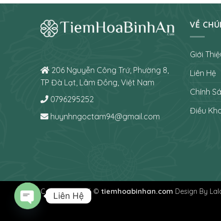
VỀ CHÚ
Giới Thiệ
206 Nguyễn Công Trứ, Phường 8,
Liên Hệ
TP Đà Lạt, Lâm Đồng, Việt Nam
Chính S
0796295252
Điều Kh
huynhngoctam94@gmail.com
Copyright 2026 ©
tiemhoabinhan.com
Design By Lal
Liên Hệ
O
P
E
N
C
H
A
T