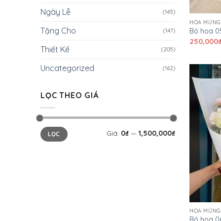
Ngày Lễ
(145)
HOA MỪNG
Tặng Cho
Bó hoa 0
(147)
250,000
Thiết Kế
(205)
Uncategorized
(162)
LỌC THEO GIÁ
Giá
Giá
Giá:
0₫
—
1,500,000₫
LỌC
tối
tối
thiểu
đa
HOA MỪNG
Bó hoa 0