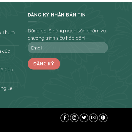
ĐĂNG KÝ NHẬN BẢN TIN
Đừng bỏ lỡ hàng ngàn sản phẩm và
a Thơm
chương trình siêu hấp dẫn!
h của
Tế Cho
áng Lệ