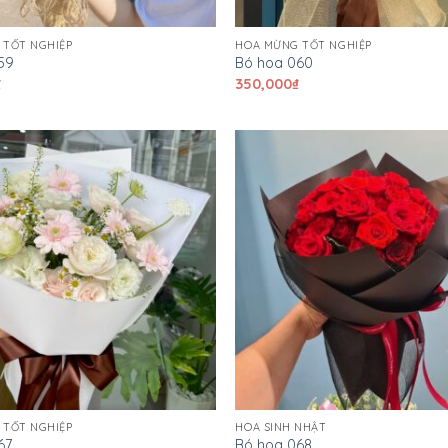
 TỐT NGHIỆP
HOA MỪNG TỐT NGHIỆP
59
Bó hoa 060
₫
350,000
₫
 TỐT NGHIỆP
HOA SINH NHẬT
67
Bó hoa 068