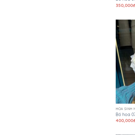
350,000
HOA SINH 
Bó hoa 0
400,000